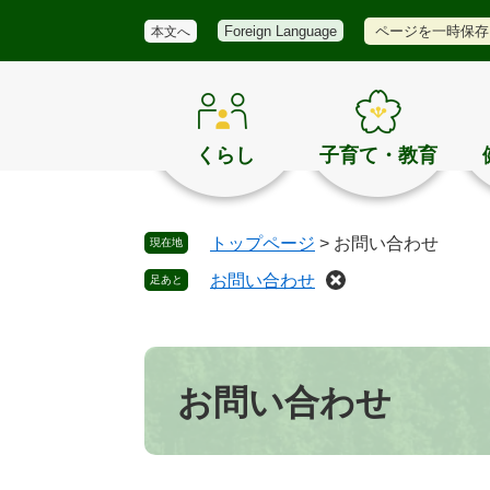
メ
検
き
ペ
メ
ページを一時保存
Foreign Language
本文へ
ニ
索
ほ
ー
ニ
ュ
く
ジ
ュ
ー
の
の
ー
お
先
を
す
頭
飛
くらし
子育て・教育
す
で
ば
め
す
し
。
て
トップページ
>
お問い合わせ
現在地
本
文
お問い合わせ
足あと
へ
本
文
お問い合わせ