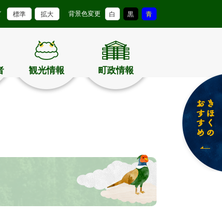
背景色変更
ズ
標準
拡大
白
黒
青
者
観光情報
町政情報