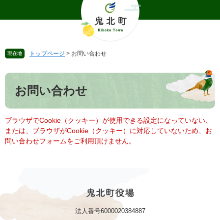
ペ
メ
ー
ニ
ジ
ュ
の
ー
先
を
トップページ
>
お問い合わせ
現在地
頭
飛
で
ば
本
す
し
文
。
て
お問い合わせ
本
文
へ
ブラウザでCookie（クッキー）が使用できる設定になっていない、
または、ブラウザがCookie（クッキー）に対応していないため、お
問い合わせフォームをご利用頂けません。
法人番号6000020384887