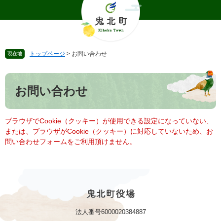
ペ
メ
ー
ニ
ジ
ュ
の
ー
先
を
トップページ
>
お問い合わせ
現在地
頭
飛
で
ば
本
す
し
文
。
て
お問い合わせ
本
文
へ
ブラウザでCookie（クッキー）が使用できる設定になっていない、
または、ブラウザがCookie（クッキー）に対応していないため、お
問い合わせフォームをご利用頂けません。
法人番号6000020384887