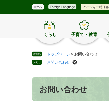
メ
検
き
ペ
メ
ページを一時保存
Foreign Language
本文へ
ニ
索
ほ
ー
ニ
ュ
く
ジ
ュ
ー
の
の
ー
お
先
を
す
頭
飛
くらし
子育て・教育
す
で
ば
め
す
し
。
て
トップページ
>
お問い合わせ
現在地
本
文
お問い合わせ
足あと
へ
本
文
お問い合わせ