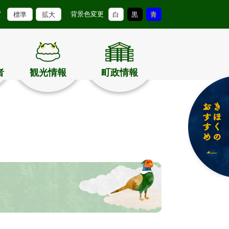
背景色変更
ズ
標準
拡大
白
黒
青
者
観光情報
町政情報