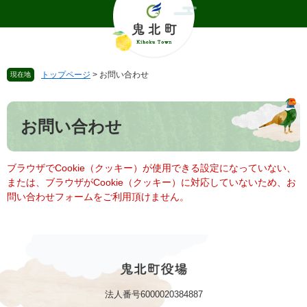
ペ
メ
ー
ニ
ジ
ュ
の
ー
先
を
トップページ
>
お問い合わせ
現在地
頭
飛
で
ば
本
す
し
文
。
て
お問い合わせ
本
文
へ
ブラウザでCookie（クッキー）が使用できる設定になっていない、
または、ブラウザがCookie（クッキー）に対応していないため、お
問い合わせフォームをご利用頂けません。
法人番号6000020384887