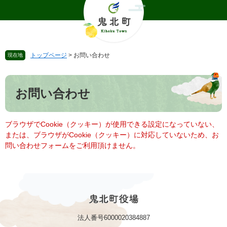
ペ
メ
ー
ニ
ジ
ュ
の
ー
先
を
トップページ
>
お問い合わせ
現在地
頭
飛
で
ば
本
す
し
文
。
て
お問い合わせ
本
文
へ
ブラウザでCookie（クッキー）が使用できる設定になっていない、
または、ブラウザがCookie（クッキー）に対応していないため、お
問い合わせフォームをご利用頂けません。
法人番号6000020384887