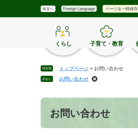
メ
検
き
ペ
メ
ページを一時保存
Foreign Language
本文へ
ニ
索
ほ
ー
ニ
ュ
く
ジ
ュ
ー
の
の
ー
お
先
を
す
頭
飛
くらし
子育て・教育
す
で
ば
め
す
し
。
て
トップページ
>
お問い合わせ
現在地
本
文
お問い合わせ
足あと
へ
本
文
お問い合わせ