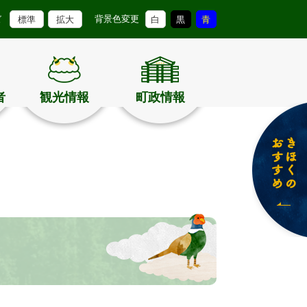
背景色変更
ズ
標準
拡大
白
黒
青
者
観光情報
町政情報